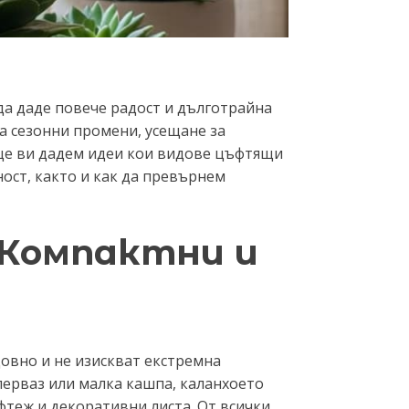
а даде повече радост и дълготрайна
га сезонни промени, усещане за
 ще ви дадем идеи кои видове цъфтящи
ост, както и как да превърнем
 Компактни и
довно и не изискват екстремна
 перваз или малка кашпа, каланхоето
фтеж и декоративни листа. От всички