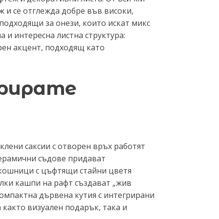
 и се отглежда добре във високи,
 подходящи за онези, които искат микс
а и интересна листна структура:
рен акцент, подходящ като
урирате
о
клени саксии с отворен връх работят
керамични съдове придават
 кошници с цъфтящи стайни цветя
алки кашпи на рафт създават „жив
 компактна дървена кутия с интегрирани
 както визуален подарък, така и