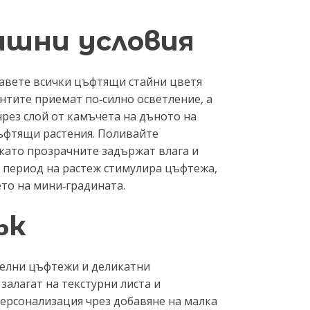
ашни условия
ставете всички цъфтящи стайни цветя
нтите приемат по‑силно осветление, а
чрез слой от камъчета на дъното на
цъфтящи растения. Поливайте
окато прозрачните задържат влага и
я период на растеж стимулира цъфтежа,
то на мини‑градината.
ък
телни цъфтежи и деликатни
залагат на текстурни листа и
персонализация чрез добавяне на малка