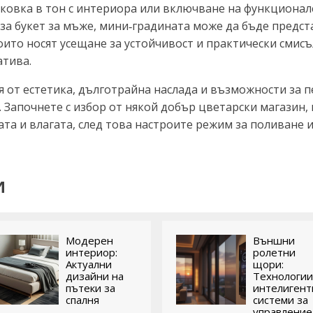
паковка в тон с интериора или включване на функциона
я за букет за мъже, мини‑градината може да бъде предс
които носят усещане за устойчивост и практически смис
атива.
 от естетика, дълготрайна наслада и възможности за 
Започнете с избор от някой добър цветарски магазин, 
та и влагата, след това настроите режим за поливане и
и
Модерен
Външни
интериор:
ролетни
Актуални
щори:
дизайни на
Технологии
пътеки за
интелигент
спалня
системи за
управление