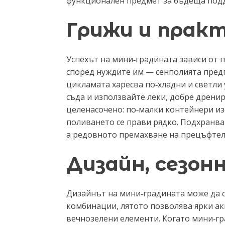
функционален предмет за бъдеща под
Грижи и прак
Успехът на мини‑градината зависи от 
според нуждите им — сенполията предп
цикламата харесва по‑хладни и светли 
съда и използвайте леки, добре дрени
целенасочено: по‑малки контейнери из
поливането се прави рядко. Подхранва
а редовното премахване на прецъфтели
Дизайн, сезон
Дизайнът на мини‑градината може да с
комбинации, лятото позволява ярки акц
вечнозелени елементи. Когато мини‑гр