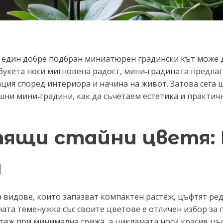
 един добре подбран миниатюрен градински кът може д
 букета носи мигновена радост, мини‑градината предла
ция според интериора и начина на живот. Затова сега
шни мини‑градини, как да съчетаем естетика и практичн
тящи стайни цветя:
а
а видове, които запазват компактен растеж, цъфтят ре
ната теменужка със своите цветове е отличен избор за
теж при минимална грижа, а цикламата носи красив цъ