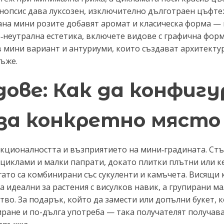
опсис дава луксозен, изключително дълготраен цъфтеж
рана мини розите добавят аромат и класическа форма —
о‑неутрална естетика, включете видове с графична форм
 в мини вариант и антуриуми, които създават архитекту
мъже.
ове: Как да конфиг
 за конкретно мяст
кционалността и възприятието на мини‑градината. Стъ
 циклами и малки папрати, докато плитки плътни или 
гато са комбинирани със сукуленти и камъчета. Висящи
а идеални за растения с висулков навик, а групирани м
тво. За подарък, който да замести или допълни букет,
ране и по-дълга употреба — така получателят получава