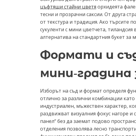
цъфтящи стайни цветя
орхидеята фален
тесни и прозрачни саксии. От друга ст
от текстура и традиция. Ако търсите п
сукуленти с мини цветчета, тиландсия
алтернатива на стандартния букет за 
Формати и съд
мини‑градина
Изборът на съд и формат определя фун
отлично за различни комбинации като
индустриален, мъжествен характер, ко
раздвижват визуалния фокус нагоре и с
панел“ без да заемат подово пространс
отделения позволява лесно транспорти