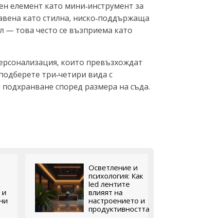
лен елемент като мини‑инструмент за
тавена като стилна, ниско‑поддържаща
ъл — това често се възприема като
персонализация, които превъзхождат
подберете три‑четири вида с
 подхранване според размера на съда.
Осветление и
психология: Как
led лентите
 и
влияят на
ни
настроението и
продуктивността