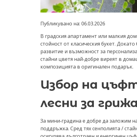
Публикувано на:
06.03.2026
В градския апартамент или малкия дом
стойност от класическия букет. Докато
развитие и възможност за персонализа
стайни цветя най‑добре виреят в дома
композицията в оригинален подарък.
Избор на цъф
лесни за гриж
За мини‑градина е добре да заложим н
поддръжка. Сред тях сенполията / стай
осигурява дълготраен и енергичен цъф