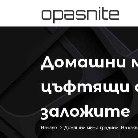
opasnite
Домашни м
цъфтящи 
заложите
Начало
Домашни мини-градини: На какв