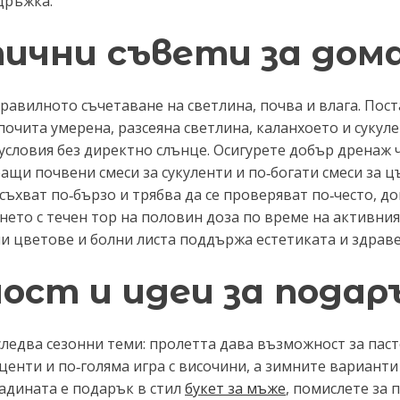
дръжка.
тични съвети за дом
правилното съчетаване на светлина, почва и влага. По
очита умерена, разсеяна светлина, каланхоето и сукуле
условия без директно слънце. Осигурете добър дренаж 
ращи почвени смеси за сукуленти и по‑богати смеси за 
съхват по‑бързо и трябва да се проверяват по‑често, д
нето с течен тор на половин доза по време на активни
 цветове и болни листа поддържа естетиката и здраве
ност и идеи за подар
ледва сезонни теми: пролетта дава възможност за пас
енти и по‑голяма игра с височини, а зимните варианти 
адината е подарък в стил
букет за мъже
, помислете за 