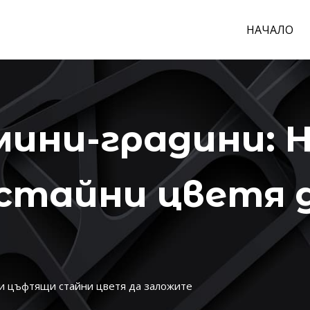
НАЧАЛО
ини-градини: Н
стайни цветя 
и цъфтящи стайни цветя да заложите