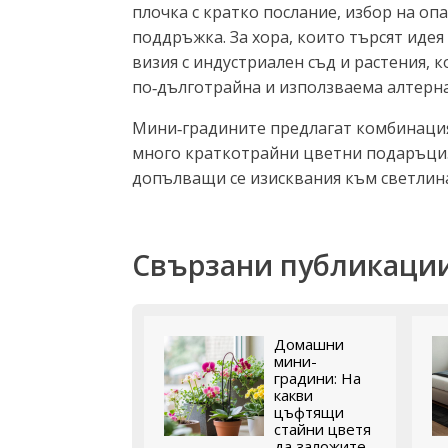
плочка с кратко послание, избор на о
поддръжка. За хора, които търсят иде
визия с индустриален съд и растения, 
по‑дълготрайна и използваема алтерн
Мини‑градините предлагат комбинация
много краткотрайни цветни подаръци. 
допълващи се изисквания към светлина
Свързани публикаци
Домашни
мини-
градини: На
какви
цъфтящи
стайни цветя
да заложите