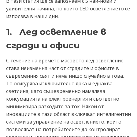
В тази статия ще се запознаем с 5 най-нови и
удивителни начина, по които LED осветлението се
използва в наши дни.
1. Лед осветление в
сгради и офиси
С течение на времето масовото лед осветление
става неизменна част от сградите и офисите в
съвременния свят и няма нищо случайно в това.
То осигурява изключително ярка и еднаква
светлина, като същевременно намалява
консумацията на електроенергия и съответно
минимизира разходите за ток. Някои от
иновациите в тази област включват интелигентни
системи за управление на осветлението, които
позволяват на потребителите да контролират
яркостта и цветовата температура на различните